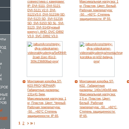
совместима с камерами:
Максимальная нагрузка: 1
IP: DVI-S111, DVI-S121,
кг, Пластик, Цвет: Белый,
DVI-S121 V2.0, DVI-
Рабочая температура:
S121V3.0, DVI-S121W-SD,
-50…+60°С, Степень
SVI-S123 SD, SVI-S123A
защищенности: IP 55.
SD, SVI-S153 SD SL, SVI-
S123, SVI-S143(новый
корпус). AHD: DVC-D892
V3.0, SVC-D892 V3.0,
ачты
ПОД
И,
и
Ы
Ы
Х
Монтажная коробка ST-
Монтажная коробка ST-
K03 PRO(ЧЕРНАЯ)
K02 , Габаритные
ЕРОВ
Габаритные размеры:
размеры: 140х140х66 мм,
131х41,5мм,
Максимальная нагрузка:
ННЫЕ
Максимальная нагрузка: 1
2,5 кг, Пластик, Цвет:
Ы И
РОВ
кг, Пластик, Цвет: Черный,
Белый, Рабочая
Рабочая температура:
температура: -50…+60°С,
Ы
-50…+60°С Степень
Степень защищенности:
защищенности: IP 65,
IP 65,
ЮДЕНИЯ
1
2