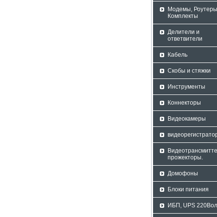
Модемы, Роутеры
Комплекты
Делители и
ответвители
Кабель
Скобы и стяжки
Инструменты
Коннекторы
Видеокамеры
видеорегистрато
Видеотрансмитте
прожекторы.
Домофоны
Блоки питания
ИБП, UPS 220Вол