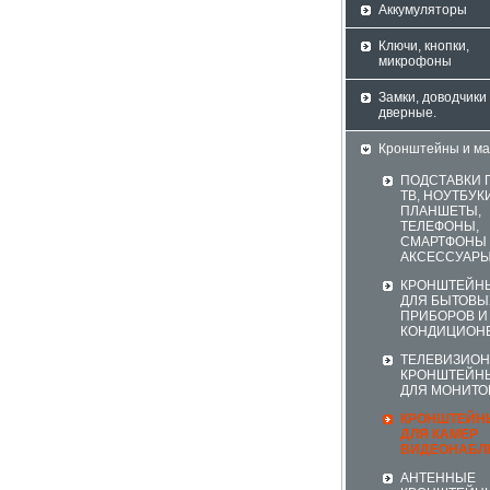
Аккумуляторы
Ключи, кнопки,
микрофоны
Замки, доводчики
дверные.
Кронштейны и м
ПОДСТАВКИ 
ТВ, НОУТБУК
ПЛАНШЕТЫ,
ТЕЛЕФОНЫ,
СМАРТФОНЫ 
АКСЕССУАР
КРОНШТЕЙН
ДЛЯ БЫТОВЫ
ПРИБОРОВ И
КОНДИЦИОН
ТЕЛЕВИЗИО
КРОНШТЕЙН
ДЛЯ МОНИТО
КРОНШТЕЙН
ДЛЯ КАМЕР
ВИДЕОНАБЛ
АНТЕННЫЕ