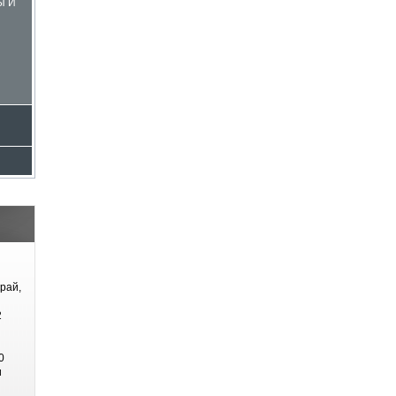
Ы И
рай,
2
0
и