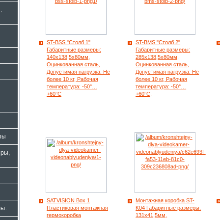
,
ST-BSS "Столб 1"
ST-BMS "Столб 2"
Габаритные размеры:
Габаритные размеры:
140х138,5х80мм,
285х138,5х80мм,
Оцинкованная сталь,
Оцинкованная сталь,
Допустимая нагрузка: Не
Допустимая нагрузка: Не
более 10 кг, Рабочая
более 10 кг, Рабочая
температура: -50°…
температура: -50°…
+60°С
+60°С,
ры
ры,
SATVISION Box 1
Монтажная коробка ST-
Пластиковая монтажная
K04 Габаритные размеры:
ьт.
гермокоробка
131х41,5мм,