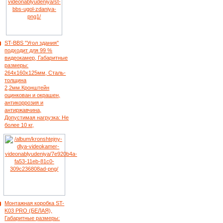
ST-BBS "Угол здания"
подходит для 99 %
видеокамер, Габаритные
размеры:
264х160х125мм, Сталь-
толщина
2,2мм.Кронштейн
оцинкован и окрашен,
антикоррозия и
антиржавчина,
Допустимая нагрузка: Не
более 10 кг,
Монтажная коробка ST-
K03 PRO (БЕЛАЯ),
Габаритные размеры: