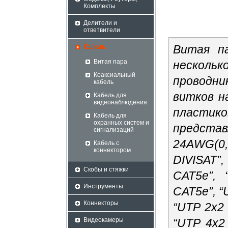
Комплекты
Делители и
ответвители
Витая п
Кабель
Витая пара
несколь
Коаксиальный
проводн
кабель
витков н
Кабель для
видеонаблюдения
пласти
Кабель для
охранных систем и
предст
сигнализаций
24AWG(
Кабель с
коннектором
DIVISAT”
Скобы и стяжки
CAT5e”,
Инструменты
CAT5e”, “
Коннекторы
“UTP 2х2
Видеокамеры
“UTP 4х2