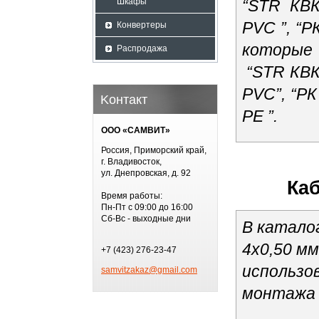
Шкафы
“STR КВК
PVC ”, “Р
Конвертеры
которые
Распродажа
“STR КВК-
PVC”, “РК
Koнтакт
PE ”.
ООО «САМВИТ»
Россия, Приморский край,
г. Владивосток,
ул. Днепровская, д. 92
Ка
Время работы:
Пн-Пт с 09:00 до 16:00
Сб-Вс - выходные дни
В катало
4х0,50 мм
+7 (423) 276-23-47
использо
samvitzakaz@gmail.com
монтажа 