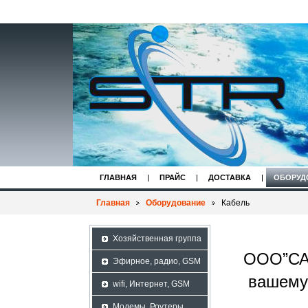
ГЛАВНАЯ
ПРАЙС
ДОСТАВКА
ОБОРУД
Главная
Оборудование
Кабель
Хозяйственная группа
ООО”САВ
Эфирное, радио, GSM
вашему
wifi, Интернет, GSM
Модемы, Роутеры,