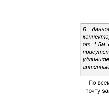
В данно
коннект
от 1,5м 
присутст
удлинител
антенные
По все
почту
sa