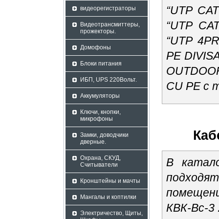
“UTP CAT
видеорегистраторы
“UTP CAT
Видеотрансмиттеры,
прожекторы.
“UTP 4P
Домофоны
PE DIVIS
Блоки питания
OUTDOOR 
ИБП, UPS 220Вольт.
CU PE с 
Аккумуляторы
Ключи, кнопки,
микрофоны
Каб
Замки, доводчики
дверные.
Охрана, СКУД,
В катал
Считыватели
подходя
Кронштейны и мачты
помещени
Мангалы и коптилки
КВК-Вс-3 
Электричество, Щиты,