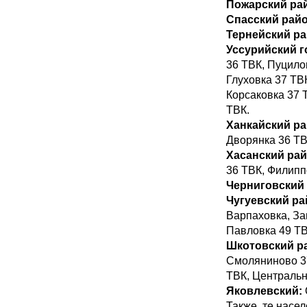
Пожарский ра
Спасский рай
Тернейский р
Уссурийский г
36 ТВК, Пуцило
Глуховка 37 ТВ
Корсаковка 37 
ТВК.
Ханкайский р
Дворянка 36 ТВ
Хасанский ра
36 ТВК, Филипп
Черниговский
Чугуевский ра
Варпаховка, За
Павловка 49 ТВ
Шкотовский р
Смоляниново 37
ТВК, Центральн
Яковлевский:
Также, те насе