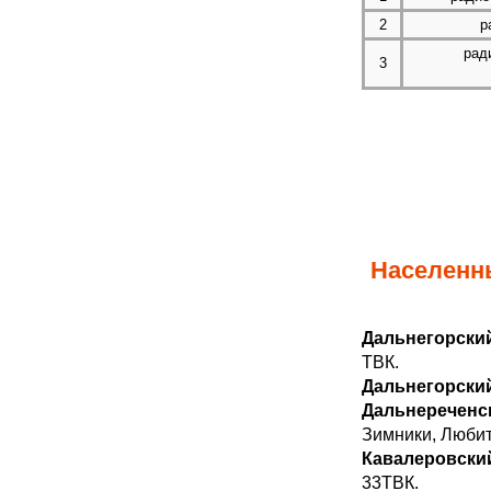
2
р
рад
3
Населенн
Дальнегорский
ТВК.
Дальнегорский
Дальнереченс
Зимники, Любит
Кавалеровски
33ТВК.