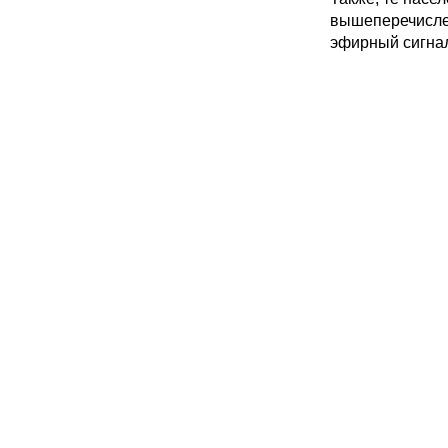
вышеперечисле
эфирный сигна