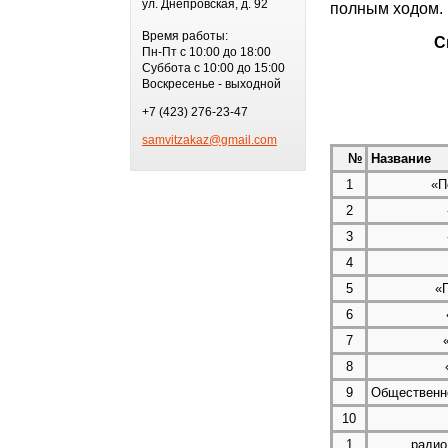
ул. Днепровская, д. 92
полным ходом.
Время работы:
Список 
Пн-Пт с 10:00 до 18:00
Суббота с 10:00 до 15:00
Воскресенье - выходной
+7 (423) 276-23-47
samvitzakaz@gmail.com
№
Название
1
«П
2
3
4
5
«
6
7
8
9
Общественн
10
1
радио