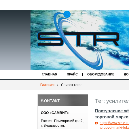
ГЛАВНАЯ
ПРАЙС
ОБОРУДОВАНИЕ
ДО
Главная
Список тегов
Koнтакт
Тег: усилите
Поступление эф
ООО «САМВИТ»
торговой марки
Россия, Приморский край,
https://www.str-vl.
г. Владивосток,
torgovoj-marki-lok