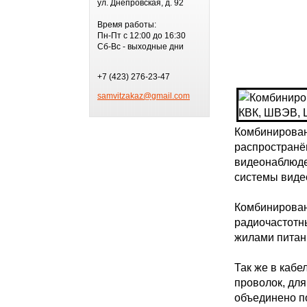
ул. Днепровская, д. 92
Время работы:
Пн-Пт с 12:00 до 16:30
Сб-Вс - выходные дни
+7 (423) 276-23-47
samvitzakaz@gmail.com
Комбинирован
распространё
видеонаблюде
системы виде
Комбинирован
радиочастотн
жилами питани
Так же в кабе
проволок, для
объединено п