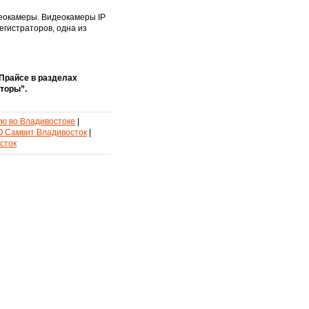
деокамеры. Видеокамеры IP
егистраторов, одна из
Прайсе в разделах
торы”.
ую во Владивостоке
|
 Самвит Владивосток
|
сток