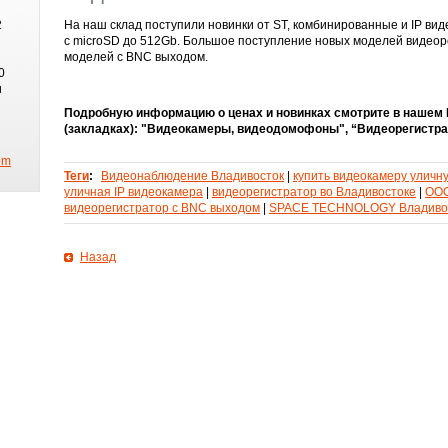
На наш склад поступили новинки от ST, комбинированные и IP ви
2
с microSD до 512Gb. Большое поступление новых моделей видеор
моделей с BNC выходом.
0
и
Подробную информацию о ценах и новинках смотрите в нашем 
(закладках): "Видеокамеры, видеодомофоны", “Видеорегистра
om
Теги
:
Видеонаблюдение Владивосток
|
купить видеокамеру уличн
уличная IP видеокамера
|
видеорегистратор во Владивостоке
|
ООО
видеорегистратор с BNC выходом
|
SPACE TECHNOLOGY Владиво
Назад